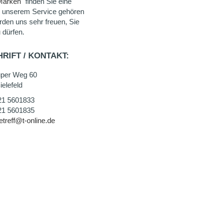
Marken
" finden Sie eine
u unserem Service gehören
rden uns sehr freuen, Sie
 dürfen.
RIFT / KONTAKT:
uper Weg 60
elefeld
21 5601833
21 5601835
etreff@t-online.de