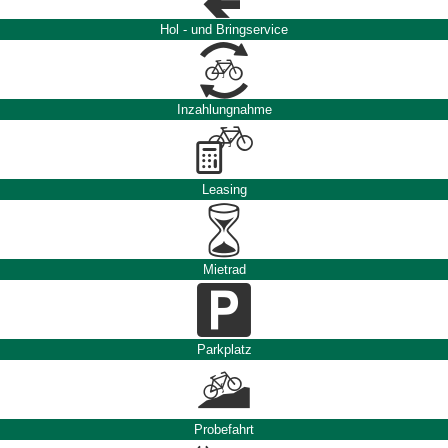
Hol - und Bringservice
Inzahlungnahme
Leasing
Mietrad
Parkplatz
Probefahrt