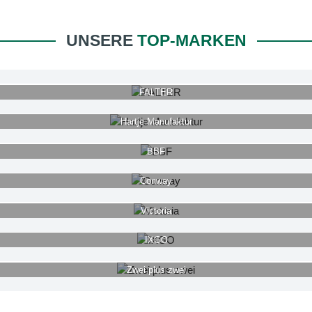
UNSERE
TOP-MARKEN
FALTER
Hartje Manufaktur
BBF
Conway
Victoria
IXGO
Zwei plus zwei