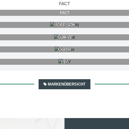
FACT
FACT
MORRISON
Gudereit
Croozer
i:SY
MARKENÜBERSICHT