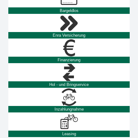
Bargeldlos
Enra Versicherung
Finanzierung
Hol - und Bringservice
Inzahlungnahme
Leasing