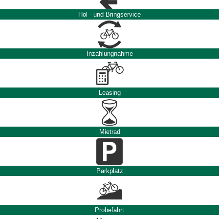
Hol - und Bringservice
Inzahlungnahme
Leasing
Mietrad
Parkplatz
Probefahrt