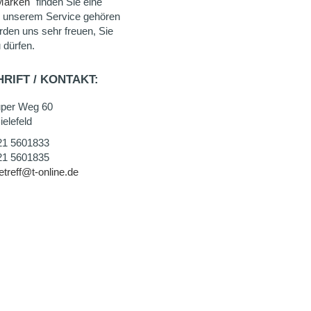
Marken
" finden Sie eine
u unserem Service gehören
rden uns sehr freuen, Sie
 dürfen.
RIFT / KONTAKT:
uper Weg 60
elefeld
21 5601833
21 5601835
etreff@t-online.de