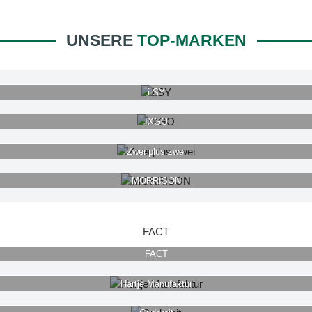
UNSERE
TOP-MARKEN
i:SY
IXGO
Zwei plus zwei
MORRISON
FACT
FACT
Hartje Manufaktur