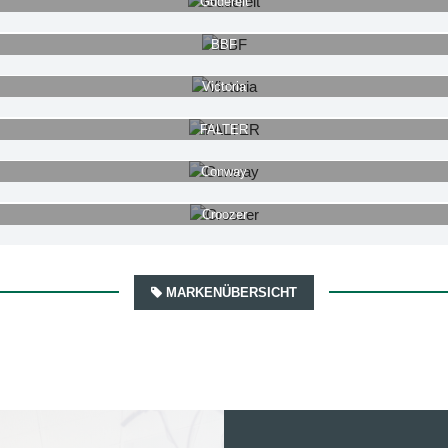
Gudereit
BBF
Victoria
FALTER
Conway
Croozer
MARKENÜBERSICHT