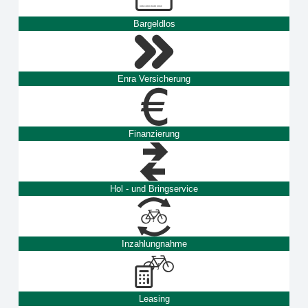
Bargeldlos
Enra Versicherung
Finanzierung
Hol - und Bringservice
Inzahlungnahme
Leasing