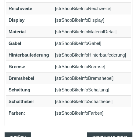
Reichweite
[strShopBikeInfoReichweite]
Display
[strShopBikeInfoDisplay]
Material
[strShopBikeInfoMaterialDetail]
Gabel
[strShopBikeInfoGabel]
Hinterbaufederung
[strShopBikeInfoHinterbaufederung]
Bremse
[strShopBikeInfoBremse]
Bremshebel
[strShopBikeInfoBremshebel]
Schaltung
[strShopBikeInfoSchaltung]
Schalthebel
[strShopBikeInfoSchalthebel]
Farben:
[strShopBikeInfoFarben]