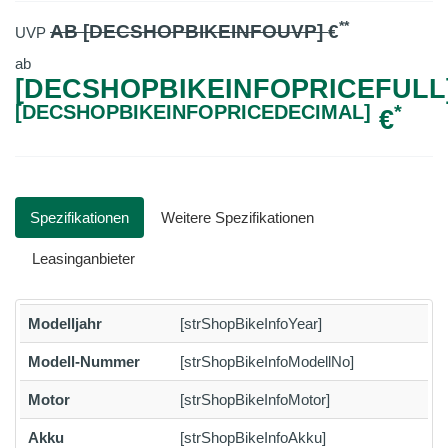
**
AB [DECSHOPBIKEINFOUVP]
€
UVP
ab
[DECSHOPBIKEINFOPRICEFULL]
[DECSHOPBIKEINFOPRICEDECIMAL]
*
€
Spezifikationen
Weitere Spezifikationen
Leasinganbieter
Modelljahr
[strShopBikeInfoYear]
Modell-Nummer
[strShopBikeInfoModellNo]
Motor
[strShopBikeInfoMotor]
Akku
[strShopBikeInfoAkku]